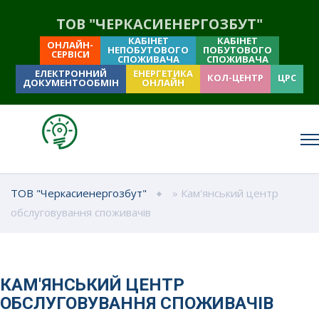
ТОВ "ЧЕРКАСИЕНЕРГОЗБУТ"
КАБІНЕТ
КАБІНЕТ
ОНЛАЙН-
НЕПОБУТОВОГО
ПОБУТОВОГО
СЕРВІСИ
СПОЖИВАЧА
СПОЖИВАЧА
ЕЛЕКТРОННИЙ
ЕНЕРГЕТИКА
КОЛ-ЦЕНТР
ЦРС
ДОКУМЕНТООБМІН
ОНЛАЙН
ТОВ "Черкасиенергозбут"
» Кам'янський центр
обслуговування споживачів
КАМ'ЯНСЬКИЙ ЦЕНТР
ОБСЛУГОВУВАННЯ СПОЖИВАЧІВ