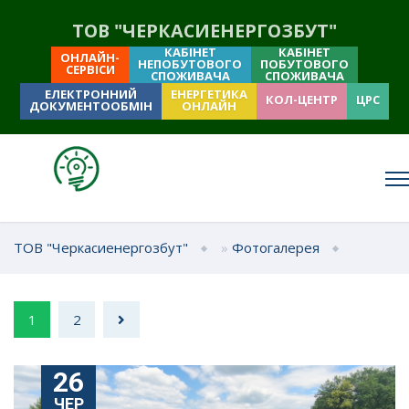
ТОВ "ЧЕРКАСИЕНЕРГОЗБУТ"
КАБІНЕТ
КАБІНЕТ
ОНЛАЙН-
НЕПОБУТОВОГО
ПОБУТОВОГО
СЕРВІСИ
СПОЖИВАЧА
СПОЖИВАЧА
ЕЛЕКТРОННИЙ
ЕНЕРГЕТИКА
КОЛ-ЦЕНТР
ЦРС
ДОКУМЕНТООБМІН
ОНЛАЙН
ТОВ "Черкасиенергозбут"
»
Фотогалерея
1
2
26
ЧЕР