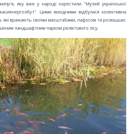
ір'я, яку вже у народі охрестили "Музей української
ркасиенергозбут". Цими вихідними відбулася колективна
а, які вражають своїми масштабами, пафосом та розкішшю.
ршеним ландшафтним парком реліктового лісу.