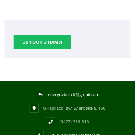
ЗВ'ЯЗОК З НАМИ
energozbut.ck@gmail.com
м.Черкаси, вул.Благовісна, 166
(0472) 316-316