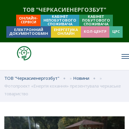
ТОВ "ЧЕРКАСИЕНЕРГОЗБУТ"
КАБІНЕТ
КАБІНЕТ
ОНЛАЙН-
НЕПОБУТОВОГО
ПОБУТОВОГО
СЕРВІСИ
СПОЖИВАЧА
СПОЖИВАЧА
ЕЛЕКТРОННИЙ
ЕНЕРГЕТИКА
КОЛ-ЦЕНТР
ЦРС
ДОКУМЕНТООБМІН
ОНЛАЙН
ТОВ "Черкасиенергозбут"
»
Новини
»
Фотопроект «Енергія кохання» презентувала черкаське
товариство