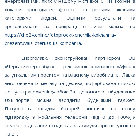
енерголавками, яких у нашому місті вже 5. На кожній із
локацій проводився фотосет із різними віковими
категоріями людей. Оцінити результати та
проголосувати за найкращі світлини можна на
https://che24.online/fotoproekt-enerhiia-kokhannia-
prezentuvala-cherkas-ka-kompaniia/
.
Енерголавки зконструйовані партнером ТОВ
«Черкасиенергозбут» - рекламною компанією «Афіша»
за унікальним проектом на власному виробництві. Лавка
виготовлена із металу та дерева, пофарбована стійкою
до ультрапроменівфарбою.За допомогою вбудованих
USB-портів можна зарядити будь-який гаджет.
Потужність зарядки батарей вистачає на повну
підзарядку 9 мобільних телефонів (від 0 до 100%).У
комплекті до лавки входить два акумулятори потужністю
18 Вт.