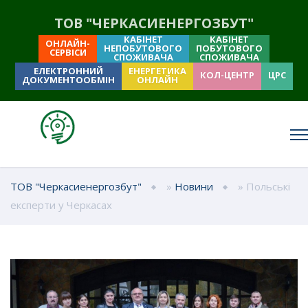
ТОВ "ЧЕРКАСИЕНЕРГОЗБУТ"
КАБІНЕТ
КАБІНЕТ
ОНЛАЙН-
НЕПОБУТОВОГО
ПОБУТОВОГО
СЕРВІСИ
СПОЖИВАЧА
СПОЖИВАЧА
ЕЛЕКТРОННИЙ
ЕНЕРГЕТИКА
КОЛ-ЦЕНТР
ЦРС
ДОКУМЕНТООБМІН
ОНЛАЙН
ТОВ "Черкасиенергозбут"
»
Новини
» Польські
експерти у Черкасах