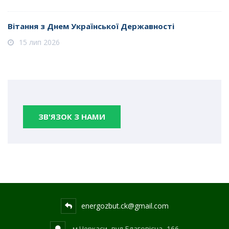
Вітання з Днем Української Державності
15 лип 2026
ЗВ'ЯЗОК З НАМИ
energozbut.ck@gmail.com
м.Черкаси, вул.Благовісна, 166