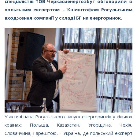
спеціалістів
ТОВ Черкасиенергозбут обговорили із
польським експертом – Кшиштофом Рогульським
входження компанії у складі БГ на енергоринок.
У активі пана Рогульського запуск енергоринків у кількох
країнах: Польща, Казахстан, Угорщина, Чехія,
Словаччина, і зрештою, - Україна, де польський експерт