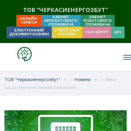
ТОВ "ЧЕРКАСИЕНЕРГОЗБУТ"
КАБІНЕТ
КАБІНЕТ
ОНЛАЙН-
НЕПОБУТОВОГО
ПОБУТОВОГО
СЕРВІСИ
СПОЖИВАЧА
СПОЖИВАЧА
ЕЛЕКТРОННИЙ
ЕНЕРГЕТИКА
КОЛ-ЦЕНТР
ЦРС
ДОКУМЕНТООБМІН
ОНЛАЙН
ТОВ "Черкасиенергозбут"
»
Новини
» Зміни
щодо передачі показів лічильника