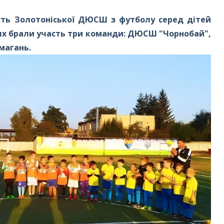
сть Золотоніської ДЮСШ з футболу серед дітей
нях брали участь три команди: ДЮСШ "Чорнобай",
магань.