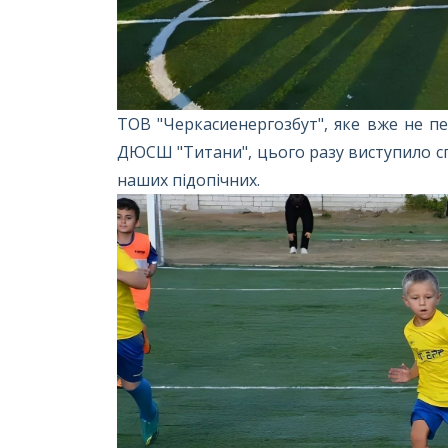
ТОВ "Черкасиенергозбут", яке вже не п
ДЮСШ "Титани", цього разу виступило сп
наших підопічних.