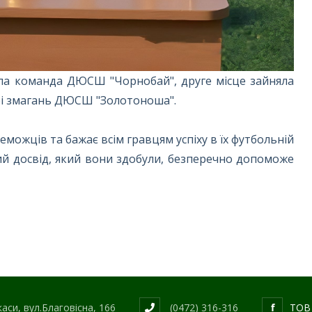
ла команда ДЮСШ "Чорнобай", друге місце зайняла
арі змагань ДЮСШ "Золотоноша".
можців та бажає всім гравцям успіху в їх футбольній
ий досвід, який вони здобули, безперечно допоможе
аси, вул.Благовісна, 166
(0472) 316-316
f
ТОВ 