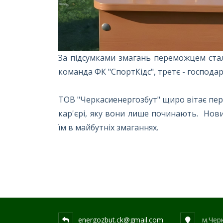
За підсумками змагань переможцем ста
команда ФК "СпортКідс", третє - господ
ТОВ "Черкасиенергозбут" щиро вітає пере
кар'єрі, яку вони лише починають. Нов
їм в майбутніх змаганнях.
energozbut.ck@gmail.com
м.Черк