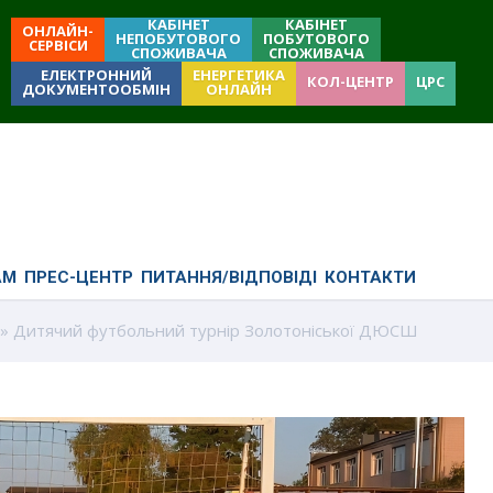
КАБІНЕТ
КАБІНЕТ
ОНЛАЙН-
НЕПОБУТОВОГО
ПОБУТОВОГО
СЕРВІСИ
СПОЖИВАЧА
СПОЖИВАЧА
ЕЛЕКТРОННИЙ
ЕНЕРГЕТИКА
КОЛ-ЦЕНТР
ЦРС
ДОКУМЕНТООБМІН
ОНЛАЙН
АМ
ПРЕС-ЦЕНТР
ПИТАННЯ/ВІДПОВІДІ
КОНТАКТИ
» Дитячий футбольний турнір Золотоніської ДЮСШ