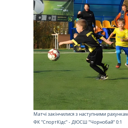
Матчі закінчилися з наступними рахункам
ФК "СпортКідс" - ДЮСШ "Чорнобай" 0:1