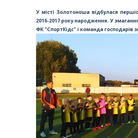
У місті Золотоноша відбулася перші
2016-2017 року народження. У змаган
ФК "СпортКідс" і команда господарів з