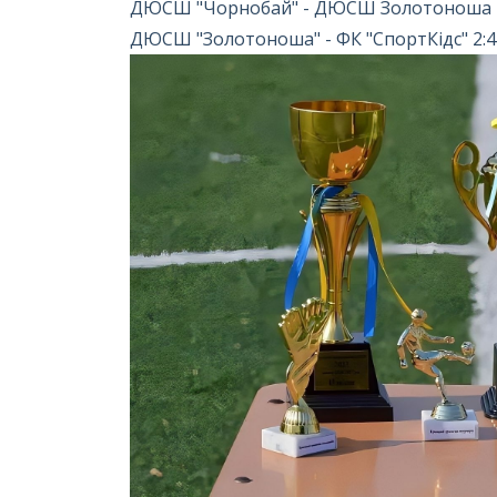
ДЮСШ "Чорнобай" - ДЮСШ Золотоноша 
ДЮСШ "Золотоноша" - ФК "СпортКідс" 2:4