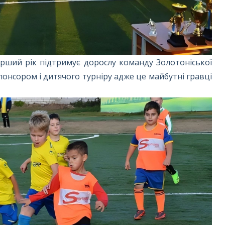
ерший рік підтримує дорослу команду Золотоніської
онсором і дитячого турніру адже це майбутні гравці