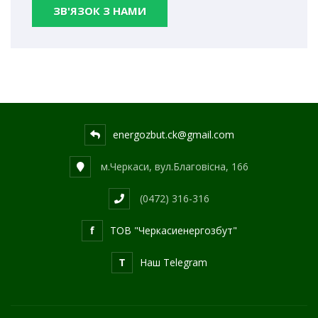
ЗВ'ЯЗОК З НАМИ
energozbut.ck@gmail.com
м.Черкаси, вул.Благовісна, 166
(0472) 316-316
f
ТОВ "Черкасиенергозбут"
T
Наш Telegram