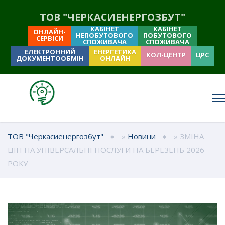
ТОВ "ЧЕРКАСИЕНЕРГОЗБУТ"
КАБІНЕТ
КАБІНЕТ
ОНЛАЙН-
НЕПОБУТОВОГО
ПОБУТОВОГО
СЕРВІСИ
СПОЖИВАЧА
СПОЖИВАЧА
ЕЛЕКТРОННИЙ
ЕНЕРГЕТИКА
КОЛ-ЦЕНТР
ЦРС
ДОКУМЕНТООБМІН
ОНЛАЙН
ТОВ "Черкасиенергозбут"
»
Новини
» ЗМІНА
ЦІН НА УНІВЕРСАЛЬНІ ПОСЛУГИ НА БЕРЕЗЕНЬ 2026
РОКУ