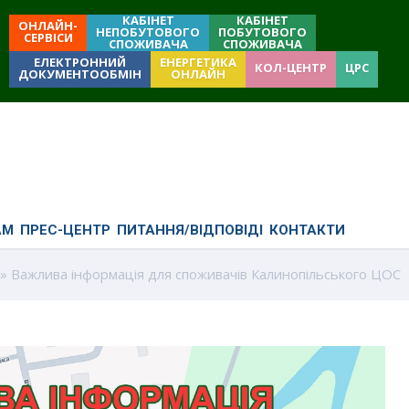
КАБІНЕТ
КАБІНЕТ
ОНЛАЙН-
НЕПОБУТОВОГО
ПОБУТОВОГО
СЕРВІСИ
СПОЖИВАЧА
СПОЖИВАЧА
ЕЛЕКТРОННИЙ
ЕНЕРГЕТИКА
КОЛ-ЦЕНТР
ЦРС
ДОКУМЕНТООБМІН
ОНЛАЙН
АМ
ПРЕС-ЦЕНТР
ПИТАННЯ/ВІДПОВІДІ
КОНТАКТИ
» Важлива інформація для споживачів Калинопільського ЦОС