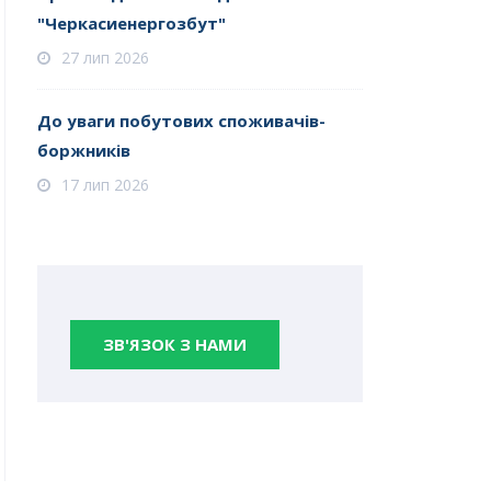
"Черкасиенергозбут"
27 лип 2026
До уваги побутових споживачів-
боржників
17 лип 2026
ЗВ'ЯЗОК З НАМИ