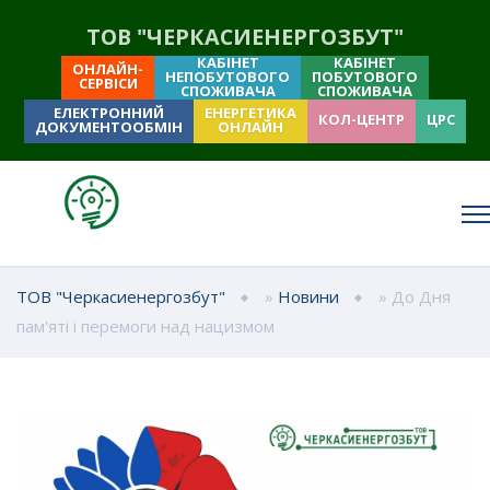
ТОВ "ЧЕРКАСИЕНЕРГОЗБУТ"
КАБІНЕТ
КАБІНЕТ
ОНЛАЙН-
НЕПОБУТОВОГО
ПОБУТОВОГО
СЕРВІСИ
СПОЖИВАЧА
СПОЖИВАЧА
ЕЛЕКТРОННИЙ
ЕНЕРГЕТИКА
КОЛ-ЦЕНТР
ЦРС
ДОКУМЕНТООБМІН
ОНЛАЙН
ТОВ "Черкасиенергозбут"
»
Новини
» До Дня
пам'яті і перемоги над нацизмом