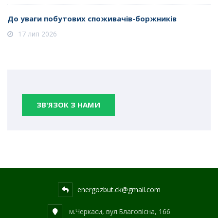
До уваги побутових споживачів-боржників
17 лип 2026
ЗВ'ЯЗОК З НАМИ
energozbut.ck@gmail.com
м.Черкаси, вул.Благовісна, 166