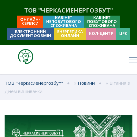
ТОВ "ЧЕРКАСИЕНЕРГОЗБУТ"
КАБІНЕТ
КАБІНЕТ
ОНЛАЙН-
НЕПОБУТОВОГО
ПОБУТОВОГО
СЕРВІСИ
СПОЖИВАЧА
СПОЖИВАЧА
ЕЛЕКТРОННИЙ
ЕНЕРГЕТИКА
КОЛ-ЦЕНТР
ЦРС
ДОКУМЕНТООБМІН
ОНЛАЙН
ТОВ "Черкасиенергозбут"
»
Новини
» Вітання з
Днем вишиванки