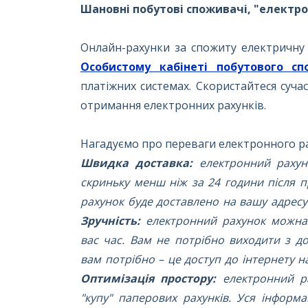
Шановні побутові споживачі, "електро
Онлайн-рахунки за спожиту електричну 
Особистому кабінеті побутового с
платіжних системах. Скористайтеся суч
отримання електронних рахунків.
Нагадуємо про переваги електронного ра
Швидка доставка:
електронний раху
скриньку менш ніж за 24 години після 
рахунок буде доставлено на вашу адресу
Зручність:
електронний рахунок можна 
вас час. Вам не потрібно виходити з д
вам потрібно – це доступ до інтернету 
Оптимізація простору:
електронний ра
"купу" паперових рахунків. Уся інформ