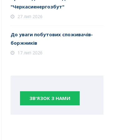
"Черкасиенергозбут"
27 лип 2026
До уваги побутових споживачів-
боржників
17 лип 2026
ЗВ'ЯЗОК З НАМИ