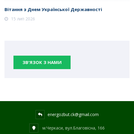
Вітання з Днем Української Державності
15 лип 2026
ЗВ'ЯЗОК З НАМИ
energozbut.ck@gmail.com
м.Черкаси, вул.Благовісна, 166