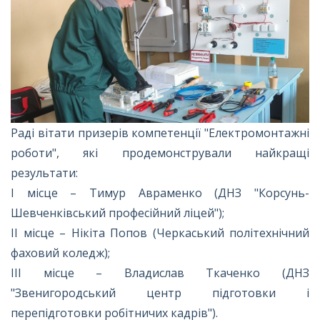
Раді вітати призерів компетенції "Електромонтажні
роботи", які продемонстрували найкращі
результати:
І місце – Тимур Авраменко (ДНЗ "Корсунь-
Шевченківський професійний ліцей");
ІІ місце – Нікіта Попов (Черкаський політехнічний
фаховий коледж);
ІІІ місце – Владислав Ткаченко (ДНЗ
"Звенигородський центр підготовки і
перепідготовки робітничих кадрів").