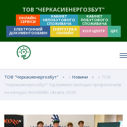
ТОВ "ЧЕРКАСИЕНЕРГОЗБУТ"
КАБІНЕТ
КАБІНЕТ
ОНЛАЙН-
НЕПОБУТОВОГО
ПОБУТОВОГО
СЕРВІСИ
СПОЖИВАЧА
СПОЖИВАЧА
ЕЛЕКТРОННИЙ
ЕНЕРГЕТИКА
КОЛ-ЦЕНТР
ЦРС
ДОКУМЕНТООБМІН
ОНЛАЙН
ТОВ "Черкасиенергозбут"
»
Новини
» ТОВ
"Черкасиенергозбут" підтримало молодих професіоналів
на конкурсі WorldSkills Ukraine 2026