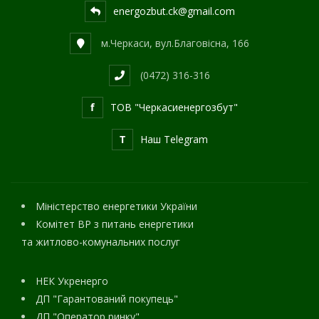
energozbut.ck@gmail.com
м.Черкаси, вул.Благовісна, 166
(0472) 316-316
f
ТОВ "Черкасиенергозбут"
T
Наш Telegram
Міністерство енергетики України
Комітет ВР з питань енергетики
та житлово-комунальних послуг
НЕК Укренерго
ДП "Гарантований покупець"
ДП "Оператор ринку"