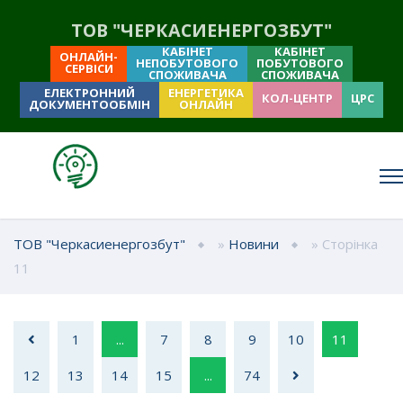
ТОВ "ЧЕРКАСИЕНЕРГОЗБУТ"
КАБІНЕТ
КАБІНЕТ
ОНЛАЙН-
НЕПОБУТОВОГО
ПОБУТОВОГО
СЕРВІСИ
СПОЖИВАЧА
СПОЖИВАЧА
ЕЛЕКТРОННИЙ
ЕНЕРГЕТИКА
КОЛ-ЦЕНТР
ЦРС
ДОКУМЕНТООБМІН
ОНЛАЙН
ТОВ "Черкасиенергозбут"
»
Новини
» Сторінка
11
1
...
7
8
9
10
11
12
13
14
15
...
74